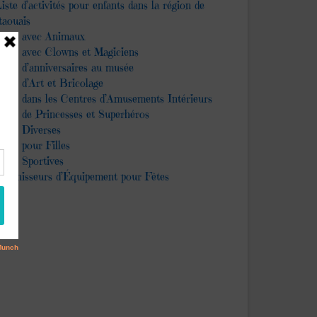
iste d’activités pour enfants dans la région de
taouais
êtes avec Animaux
êtes avec Clowns et Magiciens
êtes d’anniversaires au musée
êtes d’Art et Bricolage
êtes dans les Centres d’Amusements Intérieurs
êtes de Princesses et Superhéros
êtes Diverses
êtes pour Filles
êtes Sportives
ournisseurs d’Équipement pour Fêtes