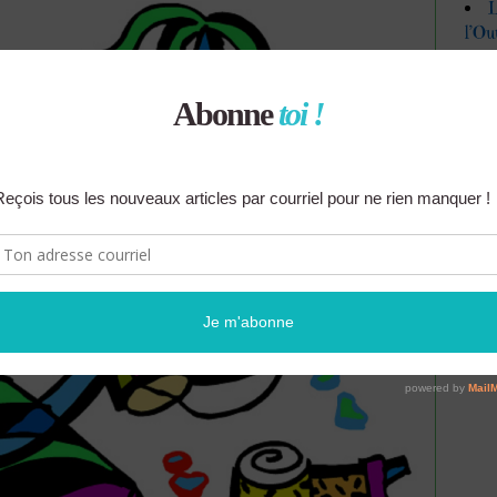
L
l’Ou
F
F
F
F
F
F
F
F
F
F