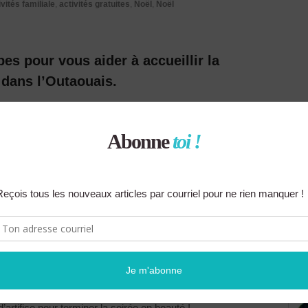
ivités familiale
,
activités gratuites
,
Noël
,
Noël
bes pour vous aider à accueillir la
 dans l’Outaouais.
 des Sénateurs d’Ottawa, venez célébrer la nouvelle année
des habiletés des Sénateurs
qui aura lieu le 31 décembre
urs des Sénateurs se confronter dans diverses épreuves
 vers la nouvelle année à midi. Les billets coutent entre
othèque d’Ottawa
(2500 Campeau) organise une fête de la
h30 avec un décompte de la nouvelle année à midi, des
Rick Chiarelli
est la fête parfaite avec de jeunes enfants.
 Franklin sur la promenade Centrepointe à Ottawa. Le thème
opose une tonne d’activités gratuites pour les enfants tel
PO
 en traîneau, de la musique, des spectacles de magie et
’artifice pour terminer la soirée en beauté !