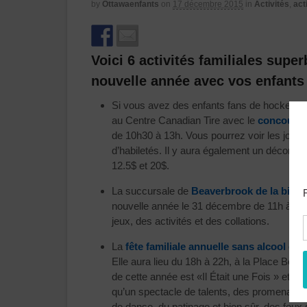
by
Ottawaenfants
on
17 décembre 2015
in
Activités
,
act
Voici 6 activités familiales super
nouvelle année avec vos enfants
Si vous avez des enfants fans de hockey et
au Centre Canadian Tire avec le
concours 
de 10h30 à 13h. Vous pourrez voir les joue
d’habiletés. Il y aura également un décompte
12.5$ et 20$.
La succursale de
Beaverbrook de la bibli
nouvelle année le 31 décembre de 11h à 12
jeux, des activités et des collations.
La
fête familiale annuelle sans alcool de 
Elle aura lieu du 18h à 22h, à la Place Ben
de cette année est «Il Était une Fois » et pr
qu’un spectacle de talents, des promenades
de danse, du patinage et bien sûr, des feux d