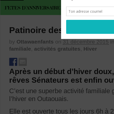
FETES D’ANNIVERSAIRE
Patinoire des rêves Séna
by
Ottawaenfants
on
31 décembre 2015
i
familiale
,
activités gratuites
,
Hiver
Après un début d’hiver doux, 
rêves Sénateurs est enfin ouv
C’est une superbe activité familiale g
l’hiver en Outaouais.
Elle est ouverte tous les jours 6h à 2