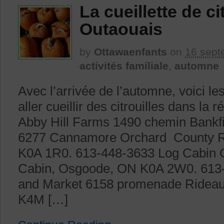
La cueillette de ci
Outaouais
by
Ottawaenfants
on
16 sept
activités familiale
,
automne
Avec l’arrivée de l’automne, voici le
aller cueillir des citrouilles dans la 
Abby Hill Farms 1490 chemin Bankfi
6277 Cannamore Orchard County 
K0A 1R0. 613-448-3633 Log Cabin 
Cabin, Osgoode, ON K0A 2W0. 613-
and Market 6158 promenade Rideau 
K4M […]