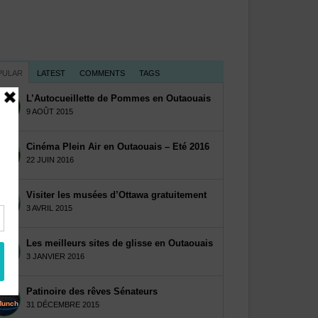
PULAR
LATEST
COMMENTS
TAGS
L’Autocueillette de Pommes en Outaouais
9 AOÛT 2015
Cinéma Plein Air en Outaouais – Eté 2016
22 JUIN 2016
Visiter les musées d’Ottawa gratuitement
3 AVRIL 2015
Les meilleurs sites de glisse en Outaouais
3 JANVIER 2016
Patinoire des rêves Sénateurs
31 DÉCEMBRE 2015