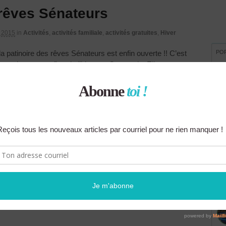
 rêves Sénateurs
 2015
in
Activités
,
activités familiale
,
activités gratuites
,
Hiver
PO
a patinoire des rêves Sénateurs est enfin ouverte !! C’est
gratuite pour profiter de l’hiver en Outaouais. Elle est
h (si les conditions météo le permettent) et devrait rester