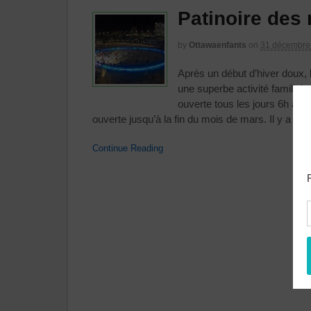
Patinoire des
by
Ottawaenfants
on
31 décembre
Après un début d’hiver doux, l
une superbe activité familiale 
ouverte tous les jours 6h à 23
ouverte jusqu’à la fin du mois de mars. Il y a […]
Continue Reading